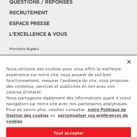
QUESTIONS / RÉPONSES
RECRUTEMENT
ESPACE PRESSE
L'EXCELLENCE & VOUS
Mentions légales
Politique cookies
Politique de protection des données
Nous utilisons des cookies pour vous offrir la meilleure
expérience sur notre site, nous assurer de son bon
fonctionnement, mesurer l'audience du site, vous proposer
des contenus, services et publicités en lien avec vos
Contactez
centres d'intérêt.
ELLE & VIRE
Nous partageons également des informations quant à votre
navigation sur notre site avec nos partenaires analytiques.
Pour toute question ou demande
Pour en savoir plus, veuillez consulter
notre Politique de
d'information complémentaire,
Gestion des cookies
ou
personnaliser vos préférences de
nous sommes à votre disposition
cookies
.
ELVIR
50890 CONDÉ-SUR-VIRE
Tout accepter