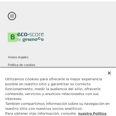
Avisos legales
Política de cookies
Política de privacidad
Utilizamos cookies para ofrecerle la mejor experiencia
posible en nuestro sitio y garantizar su correcto
funcionamiento, medir la audiencia del sitio, ofrecerle
Contacta con
contenido, servicios y anuncios relacionados con sus
ELLE & VIRE
intereses.
También compartimos información sobre su navegación en
Para cualquier consulta o solicitud
nuestro sitio con nuestros socios analíticos.
de información adicional, estamos
Para obtener más información, consulte
nuestra Política
a tu disposición.