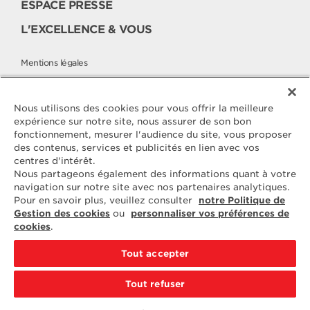
ESPACE PRESSE
L'EXCELLENCE & VOUS
Mentions légales
Politique cookies
Politique de protection des données
Nous utilisons des cookies pour vous offrir la meilleure
expérience sur notre site, nous assurer de son bon
fonctionnement, mesurer l'audience du site, vous proposer
des contenus, services et publicités en lien avec vos
Contactez
centres d'intérêt.
ELLE & VIRE
Nous partageons également des informations quant à votre
navigation sur notre site avec nos partenaires analytiques.
Pour toute question ou demande
Pour en savoir plus, veuillez consulter
notre Politique de
d'information complémentaire,
Gestion des cookies
ou
personnaliser vos préférences de
nous sommes à votre disposition
cookies
.
ELVIR
50890 CONDÉ-SUR-VIRE
Tout accepter
CONTACTEZ-NOUS
Tout refuser
PAR EMAIL