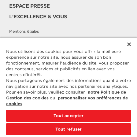
ESPACE PRESSE
L'EXCELLENCE & VOUS
Mentions légales
Politique cookies
Politique de protection des données
Nous utilisons des cookies pour vous offrir la meilleure
expérience sur notre site, nous assurer de son bon
fonctionnement, mesurer l'audience du site, vous proposer
des contenus, services et publicités en lien avec vos
Contactez
centres d'intérêt.
ELLE & VIRE
Nous partageons également des informations quant à votre
navigation sur notre site avec nos partenaires analytiques.
Pour toute question ou demande
Pour en savoir plus, veuillez consulter
notre Politique de
d'information complémentaire,
Gestion des cookies
ou
personnaliser vos préférences de
nous sommes à votre disposition
cookies
.
ELVIR
50890 CONDÉ-SUR-VIRE
Tout accepter
CONTACTEZ-NOUS
Tout refuser
PAR EMAIL