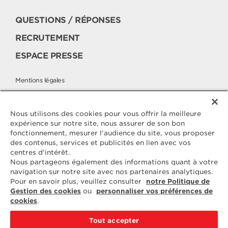
QUESTIONS / RÉPONSES
RECRUTEMENT
ESPACE PRESSE
Mentions légales
Politique cookies
Politique de protection des données
Nous utilisons des cookies pour vous offrir la meilleure
expérience sur notre site, nous assurer de son bon
fonctionnement, mesurer l'audience du site, vous proposer
des contenus, services et publicités en lien avec vos
Contactez
centres d'intérêt.
ELLE & VIRE
Nous partageons également des informations quant à votre
navigation sur notre site avec nos partenaires analytiques.
Pour toute question ou demande
Pour en savoir plus, veuillez consulter
notre Politique de
d'information complémentaire,
Gestion des cookies
ou
personnaliser vos préférences de
nous sommes à votre disposition
cookies
.
ELVIR
50890 CONDÉ-SUR-VIRE
Tout accepter