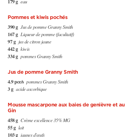
179 g
eau
Pommes et kiwis pochés
390 g
Jus de pomme Granny Smith
167 g
Liqueur de pomme (facultatif)
97 g
jus de citron jaune
442 g
kiwis
334 g
pommes Granny Smith
Jus de pomme Granny Smith
4.9 pce/s
pommes Granny Smith
3 g
acide ascorbique
Mousse mascarpone aux baies de genièvre et au
Gin
458 g
Crème excellence 35% MG
55 g
lait
103 g
jaunes d'œufs