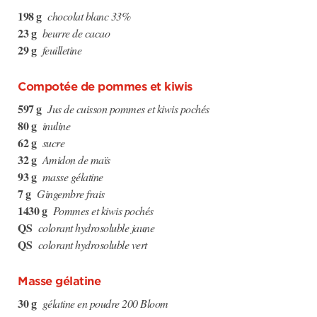
198 g
chocolat blanc 33%
23 g
beurre de cacao
29 g
feuilletine
Compotée de pommes et kiwis
597 g
Jus de cuisson pommes et kiwis pochés
80 g
inuline
62 g
sucre
32 g
Amidon de maïs
93 g
masse gélatine
7 g
Gingembre frais
1430 g
Pommes et kiwis pochés
QS
colorant hydrosoluble jaune
QS
colorant hydrosoluble vert
Masse gélatine
30 g
gélatine en poudre 200 Bloom