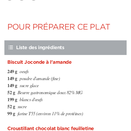
POUR PRÉPARER CE PLAT
Liste des ingrédients
Biscuit Joconde à l'amande
249 g
oeufs
149 g
poudre d'amande (fine)
149 g
sucre glace
52 g
Beurre gastronomique doux 82% MG
199 g
blancs d'œufs
52 g
sucre
99 g
farine T55 (environ 11% de protéines)
Croustillant chocolat blanc feuilletine