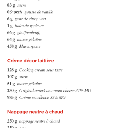
83 g
sucre
0,9 pce/s
gousse de vanille
6 g
zeste de citron vert
1 g
baies de genièvre
66 g
gin (facultatif)
64 g
masse gélatine
458 g
Mascarpone
Crème décor laitière
128 g
Cooking cream sour taste
107 g
sucre
51 g
masse gélatine
230 g
Original american cream cheese 34% MG
985 g
Crème excellence 35% MG
Nappage neutre à chaud
250 g
nappage neutre à chaud
250 g
eau