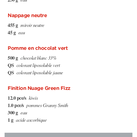
Nappage neutre
455 g
miroir neutre
45 g
eau
Pomme en chocolat vert
500 g
chocolat blanc 33%
QS
colorant liposoluble vert
QS
colorant liposoluble jaune
Finition Nuage Green Fizz
12.0 pce/s
kiwis
1.0 pce/s
pommes Granny Smith
300 g
eau
1 g
acide ascorbique