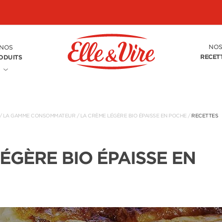
NO
NOS
RECET
ODUITS
/
LA GAMME CONSOMMATEUR
/
LA CRÈME LÉGÈRE BIO ÉPAISSE EN POCHE
/
RECETTES
ÉGÈRE BIO ÉPAISSE EN