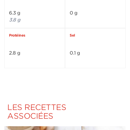
6.3 g
0 g
3.8 g
Protéines
Sel
2.8 g
0.1 g
LES RECETTES
ASSOCIÉES