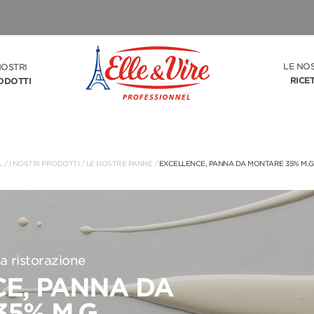
LE NO
NOSTRI
RICE
ODOTTI
L
/
I NOSTRI PRODOTTI
/
LE NOSTRE PANNE
/
EXCELLENCE, PANNA DA MONTARE 35% M.G
a ristorazione
E, PANNA DA
5% M.G.