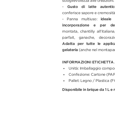
scioglievolezza alle creazioni.
-
Gusto di latte autentic
conferisce sapore e cremosità
- Panna multiuso:
ideale i
incorporazione e per dec
montata, chantilly all’italian
parfait, ganache, decorazio
Adatta per tutte le applic
gelateria
(anche nel montapa
INFORMAZIONI ETICHETTA
Unità: Imballaggio compos
Confezione: Cartone (PAP
Pallet: Legno / Plastica 
Disponibile in brique da 1 L e