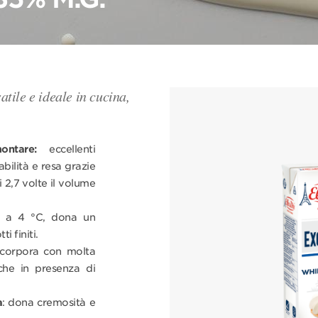
tile e ideale in cucina,
ntare:
eccellenti
abilità e resa grazie
 2,7 volte il volume
h a 4 °C, dona un
i finiti.
incorpora con molta
nche in presenza di
a
: dona cremosità e