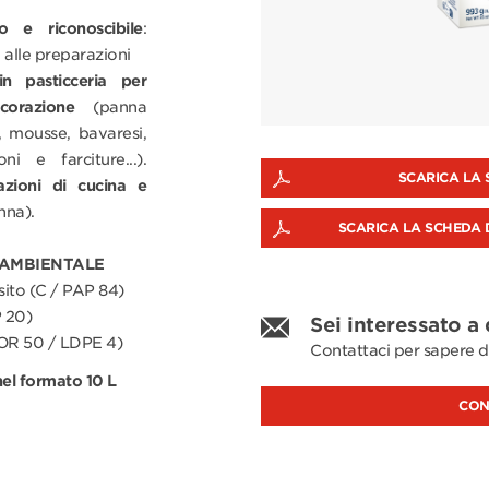
o e riconoscibile
:
 alle preparazioni
n pasticceria per
orazione
(panna
a, mousse, bavaresi,
ni e farciture...).
SCARICA LA 
azioni di cucina e
nna).
SCARICA LA SCHEDA 
 AMBIENTALE
ito (C / PAP 84)
 20)
Sei interessato a
(FOR 50 / LDPE 4)
Contattaci per sapere d
 nel formato 10 L
CON