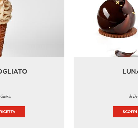
OGLIATO
LUN
 Guérin
di De
RICETTA
SCOPRI