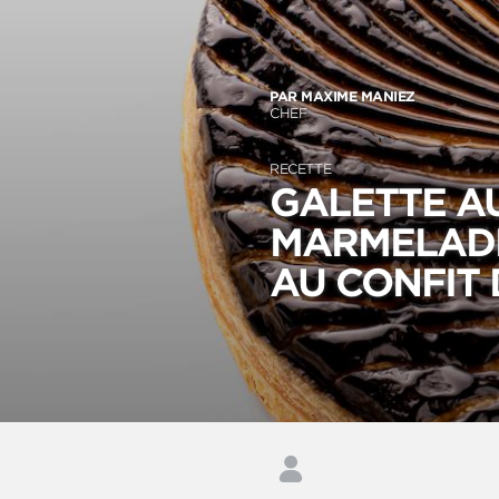
PAR MAXIME MANIEZ
CHEF
RECETTE
GALETTE AU
MARMELADE
AU CONFIT