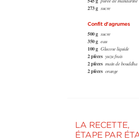
545 g
purée de mandarine
273 g
sucre
Confit d'agrumes
500 g
sucre
350 g
eau
100 g
Glucose liquide
2 pièces
yuzu frais
2 pièces
main de bouddha
2 pièces
orange
LA RECETTE,
ÉTAPE PAR ÉT