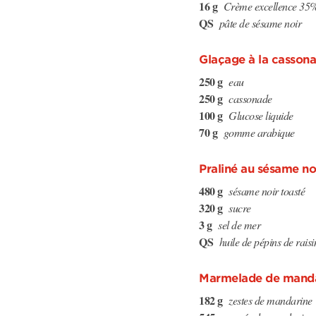
16 g
Crème excellence 3
QS
pâte de sésame noir
Glaçage à la casson
250 g
eau
250 g
cassonade
100 g
Glucose liquide
70 g
gomme arabique
Praliné au sésame no
480 g
sésame noir toasté
320 g
sucre
3 g
sel de mer
QS
huile de pépins de raisi
Marmelade de manda
182 g
zestes de mandarine