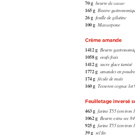
70 g
beurre de cacao
165 g
Beurre gastronomiq
26 g
feuille de gélatine
100 g
Mascarpone
Crème amande
1412 g
Beurre gastronom
1058 g
oeufs frais
1412 g
sucre glace tamisé
1772 g
amandes en poudre
174 g
fécule de maïs
160 g
Tesseron cognac lot 9
Feuilletage inversé 
463 g
farine T55 (environ 1
1062 g
Beurre extra sec 
925 g
farine T55 (environ 1
39 g
sel fin