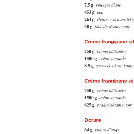
7.5 g
vinaigre blanc
453 g
eau
264 g
Beurre extra sec 8
60 g
pâte de sésame noir
Crème frangipane ci
750 g
crème pâtissière
1500 g
crème amande
8-9 g
zestes de citron jaune
Crème frangipane sé
750 g
crème pâtissière
1500 g
crème amande
625 g
praliné sésame noir
Dorure
64 g
jaunes d’œufs