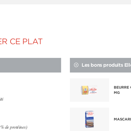
R CE PLAT
Les bons produits Ell
BEURRE
MG
ti
MASCAR
% de protéines)