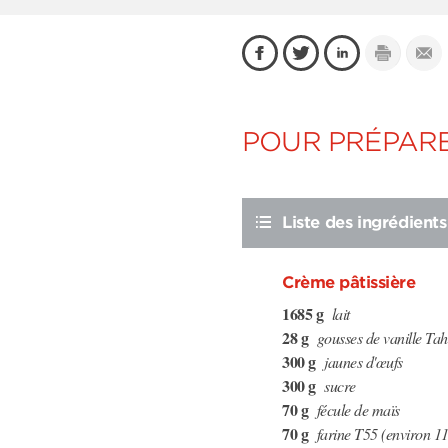
POUR PRÉPARE
Liste des ingrédients
Crème pâtissière
1685 g
lait
28 g
gousses de vanille Tahi
300 g
jaunes d'œufs
300 g
sucre
70 g
fécule de maïs
70 g
farine T55 (environ 11