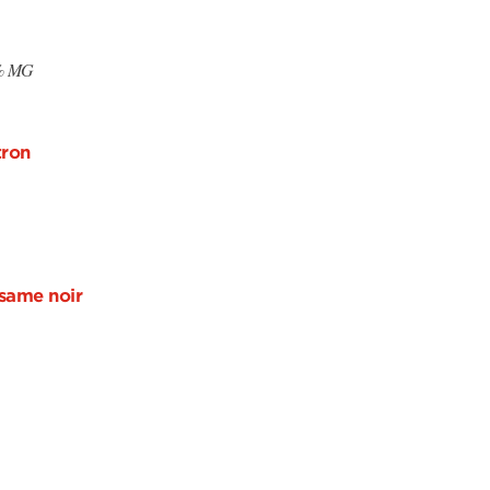
4% MG
tron
same noir