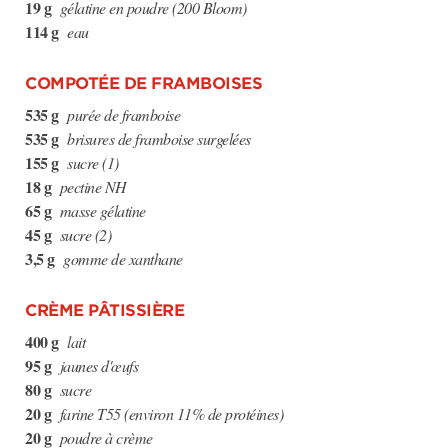
19 g
gélatine en poudre (200 Bloom)
114 g
eau
COMPOTÉE DE FRAMBOISES
535 g
purée de framboise
535 g
brisures de framboise surgelées
155 g
sucre (1)
18 g
pectine NH
65 g
masse gélatine
45 g
sucre (2)
3,5 g
gomme de xanthane
CRÈME PÂTISSIÈRE
400 g
lait
95 g
jaunes d'œufs
80 g
sucre
20 g
farine T55 (environ 11% de protéines)
20 g
poudre à crème