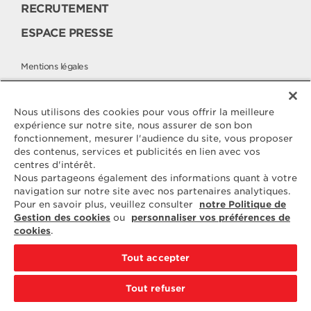
RECRUTEMENT
ESPACE PRESSE
Mentions légales
Politique cookies
Politique de protection des données
Nous utilisons des cookies pour vous offrir la meilleure
expérience sur notre site, nous assurer de son bon
fonctionnement, mesurer l'audience du site, vous proposer
des contenus, services et publicités en lien avec vos
Contactez
centres d'intérêt.
ELLE & VIRE
Nous partageons également des informations quant à votre
navigation sur notre site avec nos partenaires analytiques.
Pour toute question ou demande
Pour en savoir plus, veuillez consulter
notre Politique de
d'information complémentaire,
Gestion des cookies
ou
personnaliser vos préférences de
nous sommes à votre disposition
cookies
.
ELVIR
50890 CONDÉ-SUR-VIRE
Tout accepter
CONTACTEZ-NOUS
Tout refuser
PAR EMAIL