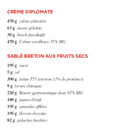
CRÈME DIPLOMATE
470 g
crème pâtissière
63 g
masse gélatine
30 g
kirsch (facultatif)
470 g
Crème excellence 35% MG
SABLÉ BRETON AUX FRUITS SECS
195 g
sucre
5 g
sel
300 g
farine T55 (environ 11% de protéines)
9 g
levure chimique
220 g
Beurre gastronomique doux 82% MG
100 g
jaunes d'œufs
195 g
amandes effilées
195 g
flocons d'avoine
82 g
pistaches hachées