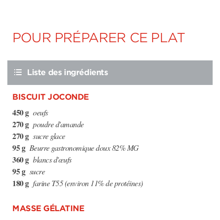
POUR PRÉPARER CE PLAT
Liste des ingrédients
BISCUIT JOCONDE
450 g
oeufs
270 g
poudre d'amande
270 g
sucre glace
95 g
Beurre gastronomique doux 82% MG
360 g
blancs d'œufs
95 g
sucre
180 g
farine T55 (environ 11% de protéines)
MASSE GÉLATINE