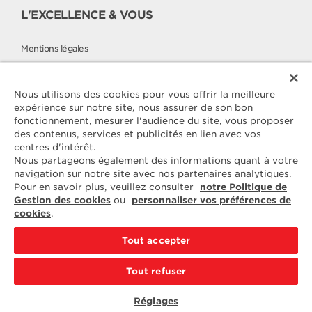
L'EXCELLENCE & VOUS
Mentions légales
Politique cookies
Politique de protection des données
Nous utilisons des cookies pour vous offrir la meilleure
expérience sur notre site, nous assurer de son bon
fonctionnement, mesurer l'audience du site, vous proposer
des contenus, services et publicités en lien avec vos
Contactez
centres d'intérêt.
ELLE & VIRE
Nous partageons également des informations quant à votre
navigation sur notre site avec nos partenaires analytiques.
Pour toute question ou demande
Pour en savoir plus, veuillez consulter
notre Politique de
d'information complémentaire,
Gestion des cookies
ou
personnaliser vos préférences de
nous sommes à votre disposition
cookies
.
ELVIR
50890 CONDÉ-SUR-VIRE
Tout accepter
CONTACTEZ-NOUS
Tout refuser
PAR EMAIL
Réglages