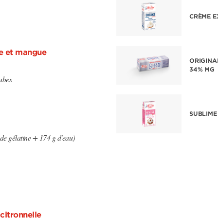
CRÈME E
e et mangue
ORIGINA
34% MG
ubes
SUBLIME
de gélatine + 174 g d'eau)
itronnelle