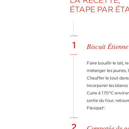
LA RECETTE,
ÉTAPE PAR ÉT
1
Biscuit Étienne
Faire bouillir le lait, 
mélanger les jaunes, l
Chauffer le tout dans u
Incorporer les blancs
Cuire à 170°C environ
sortie du four, retour
Flexipat®.
2
Compotée de g