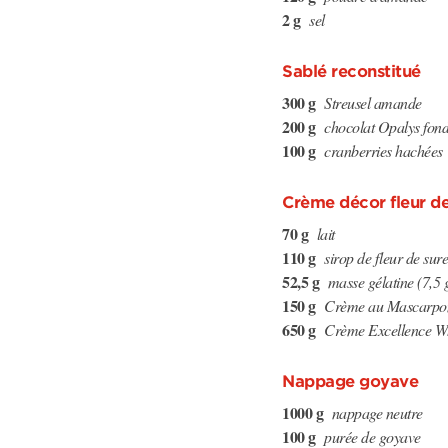
2 g
sel
Sablé reconstitué
300 g
Streusel amande
200 g
chocolat Opalys fon
100 g
cranberries hachées
Crème décor fleur d
70 g
lait
110 g
sirop de fleur de sur
52,5 g
masse gélatine (7,5 g
150 g
Crème au Mascarpon
650 g
Crème Excellence W
Nappage goyave
1000 g
nappage neutre
100 g
purée de goyave