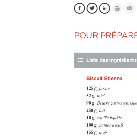
POUR PRÉPARE
Liste des ingrédients
Biscuit Étienne
125 g
farine
52 g
miel
90 g
Beurre gastronomiqu
250 g
lait
10 g
vanille liquide
100 g
jaunes d'œufs
155 g
œufs