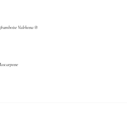
 framboise Valrhona ®
ascarpone