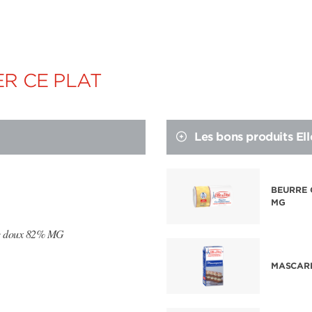
R CE PLAT
Les bons produits Ell
BEURRE
MG
e doux 82% MG
MASCAR