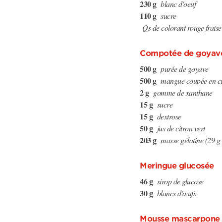
230 g
blanc d'oeuf
110 g
sucre
Qs de colorant rouge fraise
Compotée de goyav
500 g
purée de goyave
500 g
mangue coupée en c
2 g
gomme de xanthane
15 g
sucre
15 g
dextrose
50 g
jus de citron vert
203 g
masse gélatine (29 g 
Meringue glucosée
46 g
sirop de glucose
30 g
blancs d'œufs
Mousse mascarpone c