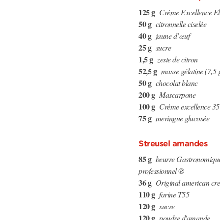
125 g
Crème Excellence Ell
50 g
citronnelle ciselée
40 g
jaune d’œuf
25 g
sucre
1,5 g
zeste de citron
52,5 g
masse gélatine (7,5 g
50 g
chocolat blanc
200 g
Mascarpone
100 g
Crème excellence 
75 g
meringue glucosée
Streusel amandes
85 g
beurre Gastronomique
professionnel ®
36 g
Original american c
110 g
farine T55
120 g
sucre
120 g
poudre d'amande