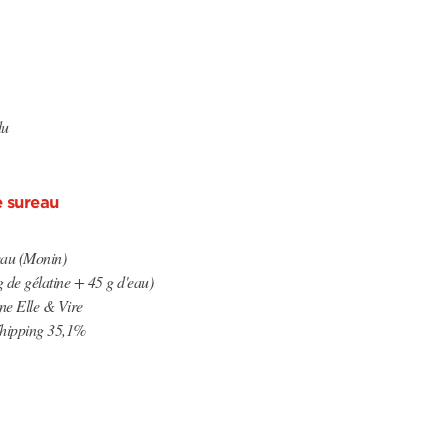
du
e sureau
eau (Monin)
 de gélatine + 45 g d'eau)
e Elle & Vire
hipping 35,1%