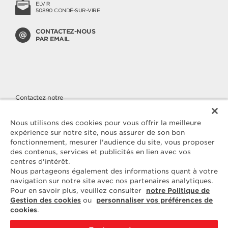
ELVIR
50890 CONDÉ-SUR-VIRE
CONTACTEZ-NOUS
PAR EMAIL
Contactez notre
SERVICE CONSOMMATEURS
Nous apportons une attention
Nous utilisons des cookies pour vous offrir la meilleure
toute particulière à la qualité de
expérience sur notre site, nous assurer de son bon
nos produits, malgré cela si vous
fonctionnement, mesurer l'audience du site, vous proposer
avez des questions ou une
des contenus, services et publicités en lien avec vos
réclamation à nous faire parvenir,
vous pouvez nous joindre sur
centres d'intérêt.
notre numéro cristal.
Nous partageons également des informations quant à votre
navigation sur notre site avec nos partenaires analytiques.
Pour en savoir plus, veuillez consulter
notre Politique de
N° CRISTAL
09 69 39 54 09
Gestion des cookies
ou
personnaliser vos préférences de
cookies
.
du lundi au vendredi de 09H à 12H et de 14H à 18H
communication non surtaxée (prix d'un appel local)