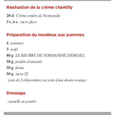
Réalisation de la crème chantilly
20 cl
Crème entière de Normandie
3 c. à s.
sucre glace
Préparation du moelleux aux pommes
4
pommes
3
œufs
80 g
LE BEURRE DE NORMANDIE DEMI-SEL
50 g
poudre d'amande
50 g
farine
50 g
sucre S2
zeste de 2 clémentines (ou zeste d'une demie orange)
Dressage
cannelle en poudre