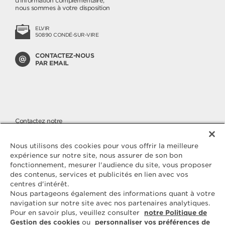
d'information complémentaire,
nous sommes à votre disposition
ELVIR
50890 CONDÉ-SUR-VIRE
CONTACTEZ-NOUS
PAR EMAIL
Contactez notre
SERVICE CONSOMMATEURS
Nous apportons une attention
Nous utilisons des cookies pour vous offrir la meilleure
toute particulière à la qualité de
expérience sur notre site, nous assurer de son bon
nos produits, malgré cela si vous
fonctionnement, mesurer l'audience du site, vous proposer
avez des questions ou une
des contenus, services et publicités en lien avec vos
réclamation à nous faire parvenir,
vous pouvez nous joindre sur
centres d'intérêt.
notre numéro cristal.
Nous partageons également des informations quant à votre
navigation sur notre site avec nos partenaires analytiques.
Pour en savoir plus, veuillez consulter
notre Politique de
N° CRISTAL
09 69 39 54 09
Gestion des cookies
ou
personnaliser vos préférences de