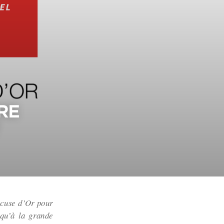
IRE
ocuse d’Or pour
squ’à la grande