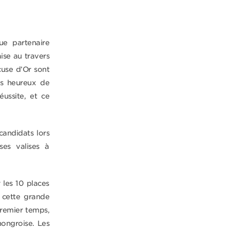
e partenaire
ise au travers
cuse d’Or sont
s heureux de
ussite, et ce
candidats lors
ses valises à
 les 10 places
 cette grande
premier temps,
hongroise. Les