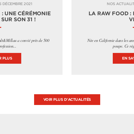
5 DÉCEMBRE 2021
NOS ACTUALIT
 : UNE CÉRÉMONIE
LA RAW FOOD :
SUR SON 31 !
V
ult&Millau a convié près de 500
Née en Californie dans les an
rofession...
poupe. Ce rég
R PLUS
EN SA
VOIR PLUS D'ACTUALITÉS