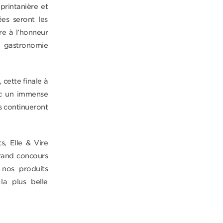
printanière et
ées seront les
tre à l’honneur
 gastronomie
 cette finale à
ec un immense
es continueront
s, Elle & Vire
grand concours
 nos produits
a plus belle