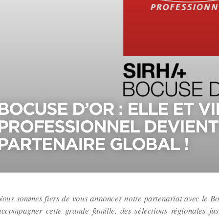
BOCUSE D’OR : ELLE ET V
PROFESSIONNEL DEVIENT
PARTENAIRE GLOBAL !
Nous sommes fiers de vous annoncer notre partenariat avec le B
accompagner cette grande famille, des sélections régionales ju