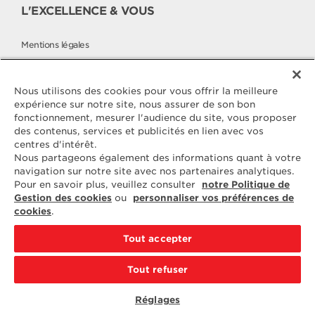
L'EXCELLENCE & VOUS
Mentions légales
Politique cookies
Politique de protection des données
Nous utilisons des cookies pour vous offrir la meilleure
expérience sur notre site, nous assurer de son bon
fonctionnement, mesurer l'audience du site, vous proposer
des contenus, services et publicités en lien avec vos
Contactez
centres d'intérêt.
ELLE & VIRE
Nous partageons également des informations quant à votre
navigation sur notre site avec nos partenaires analytiques.
Pour toute question ou demande
Pour en savoir plus, veuillez consulter
notre Politique de
d'information complémentaire,
Gestion des cookies
ou
personnaliser vos préférences de
nous sommes à votre disposition
cookies
.
ELVIR
50890 CONDÉ-SUR-VIRE
Tout accepter
CONTACTEZ-NOUS
Tout refuser
PAR EMAIL
Réglages