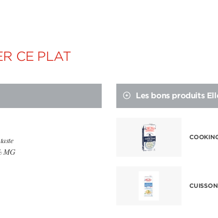
R CE PLAT
Les bons produits Ell
COOKING
taste
5% MG
CUISSON