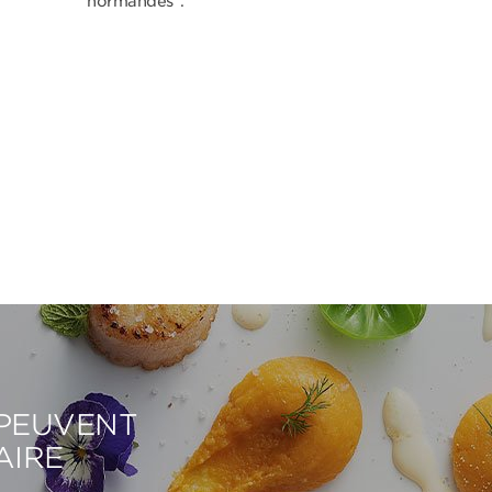
normandes".
 PEUVENT
AIRE