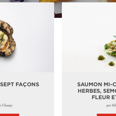
 SEPT FAÇONS
SAUMON MI-C
HERBES, SEM
FLEUR E
de Changy
par Sé