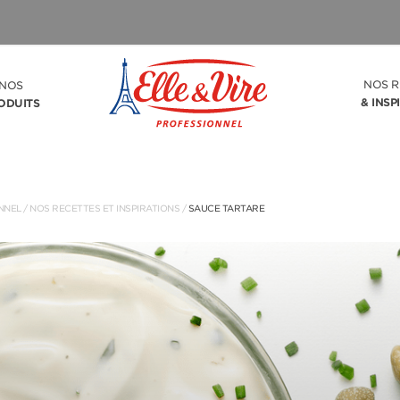
NOS R
NOS
& INSP
ODUITS
NNEL
/
NOS RECETTES ET INSPIRATIONS
/
SAUCE TARTARE