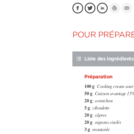
POUR PRÉPARE
Liste des ingrédients
Préparation
100 g
Cooking cream sour 
50 g
Cuisson avantage 1
20 g
cornichon
5 g
ciboulette
20 g
câpres
20 g
oignons ciselés
3 g
moutarde