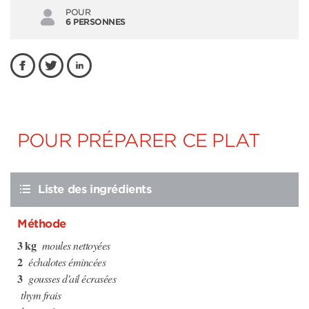
POUR
6 PERSONNES
POUR PRÉPARER CE PLAT
Liste des ingrédients
Méthode
3 kg
moules nettoyées
2
échalotes émincées
3
gousses d'ail écrasées
thym frais