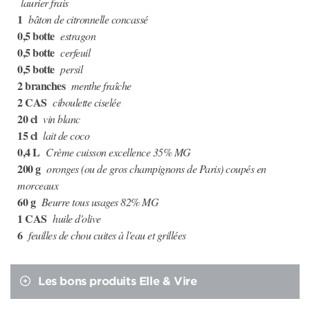
laurier frais
1
bâton de citronnelle concassé
0,5 botte
estragon
0,5 botte
cerfeuil
0,5 botte
persil
2 branches
menthe fraîche
2 CAS
ciboulette ciselée
20 cl
vin blanc
15 cl
lait de coco
0,4 L
Crème cuisson excellence 35% MG
200 g
oronges (ou de gros champignons de Paris) coupés en
morceaux
60 g
Beurre tous usages 82% MG
1 CAS
huile d'olive
6
feuilles de chou cuites à l'eau et grillées
Les bons produits Elle & Vire