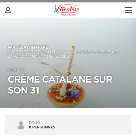
PAR SÉBASTIEN FARÉ
CHEF EXÉCUTIF CUISINIER À LA MAISON DE L’EXCELLENCE
SAVENCIA® ANCIEN CHEF ÉTOILÉ
RECETTE
CRÈME CATALANE SUR
SON 31
POUR
8 PERSONNES