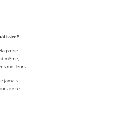
âtissier ?
ela passe
soi-même,
res meilleurs.
ve jamais
ours de se