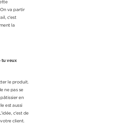
ette
 On va partir
il, c’est
iment la
e tu veux
er le produit.
de ne pas se
 pâtissier en
le est aussi
L’idée, c’est de
votre client.