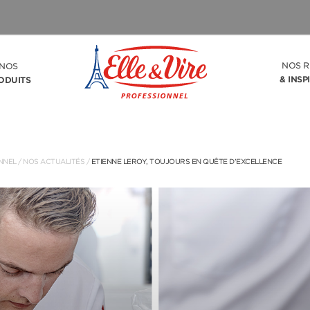
NOS R
NOS
& INSP
ODUITS
NNEL
/
NOS ACTUALITÉS
/
ETIENNE LEROY, TOUJOURS EN QUÊTE D’EXCELLENCE