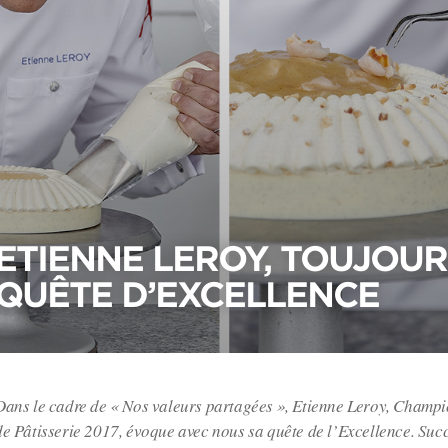
ETIENNE LEROY, TOUJOUR
QUÊTE D’EXCELLENCE
Dans le cadre de « Nos valeurs partagées », Etienne Leroy, Cham
de Pâtisserie 2017, évoque avec nous sa quête de l’Excellence. Succ