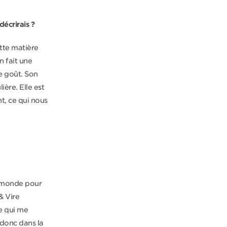
décrirais ?
ette matière
 fait une
le goût. Son
ière. Elle est
t, ce qui nous
e monde pour
& Vire
e qui me
 donc dans la