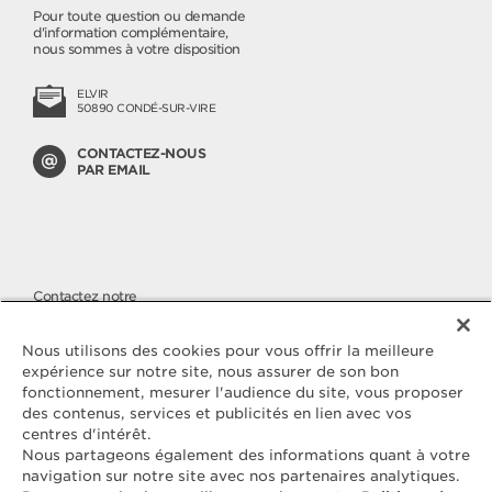
Pour toute question ou demande
d'information complémentaire,
nous sommes à votre disposition
ELVIR
50890 CONDÉ-SUR-VIRE
CONTACTEZ-NOUS
PAR EMAIL
Contactez notre
SERVICE CONSOMMATEURS
Nous apportons une attention
Nous utilisons des cookies pour vous offrir la meilleure
toute particulière à la qualité de
expérience sur notre site, nous assurer de son bon
nos produits, malgré cela si vous
fonctionnement, mesurer l'audience du site, vous proposer
avez des questions ou une
des contenus, services et publicités en lien avec vos
réclamation à nous faire parvenir,
vous pouvez nous joindre sur
centres d'intérêt.
notre numéro cristal.
Nous partageons également des informations quant à votre
navigation sur notre site avec nos partenaires analytiques.