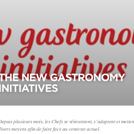
THE NEW GASTRONOMY
INITIATIVES
Depuis plusieurs mois, les Chefs se réinventent, s’adaptent et mette
divers moyens afin de faire face au contexte actuel.