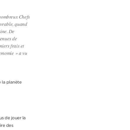
e nombreux Chefs
livrable, quand
sine. De
venues de
iers frais et
ronomie » a vu
 la planète
us de jouer la
ire des