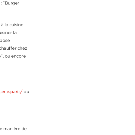
 : "Burger
à la cuisine
isiner la
opose
échauffer chez
é", ou encore
cene.paris/
ou
ne manière de