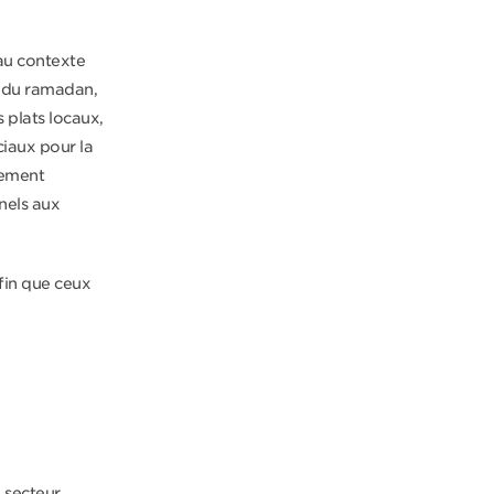
au contexte
e du ramadan,
 plats locaux,
ciaux pour la
ssement
nnels aux
fin que ceux
 secteur,