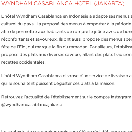
WYNDHAM CASABLANCA HOTEL (JAKARTA)
L’hôtel Wyndham Casablanca en Indonésie a adapté ses menus 
culturel du pays. Il a proposé des menus à emporter à la périod
afin de permettre aux habitants de rompre le jeûne avec de bons
réconfortants et savoureux. Ils ont aussi proposé des menus spé
fête de l’Eid, qui marque la fin du ramadan. Par ailleurs, l’établi
propose des plats aux diverses saveurs, allant des plats traditio
recettes occidentales.
L’hôtel Wyndham Casablanca dispose d’un service de livraison a
qui le souhaitent puissent déguster ces plats à la maison.
Retrouvez l'actualité de l'établissement sur le compte Instagram
@wyndhamcasablancajakarta
Le contexte de ces derniers mois aura été un réel défi pour notre