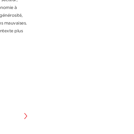
ronomie à
 générosité,
es mauvaises.
ntexte plus