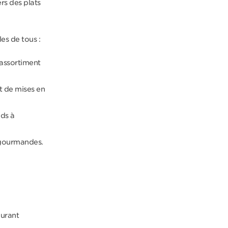
rs des plats
les de tous :
 assortiment
t de mises en
uds à
s gourmandes.
urant