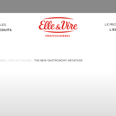
LE PR
LES
L'E
ODUITS
NNEL
/
NOS ACTUALITÉS
/
THE NEW GASTRONOMY INITIATIVES