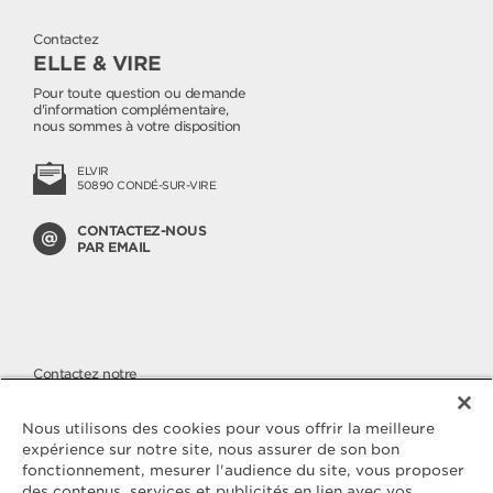
Contactez
ELLE & VIRE
Pour toute question ou demande
d'information complémentaire,
nous sommes à votre disposition
ELVIR
50890 CONDÉ-SUR-VIRE
CONTACTEZ-NOUS
PAR EMAIL
Contactez notre
SERVICE CONSOMMATEURS
Nous apportons une attention
Nous utilisons des cookies pour vous offrir la meilleure
toute particulière à la qualité de
expérience sur notre site, nous assurer de son bon
nos produits, malgré cela si vous
fonctionnement, mesurer l'audience du site, vous proposer
avez des questions ou une
des contenus, services et publicités en lien avec vos