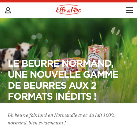
LE BEURRE NORMAND,
UNE NOUVELLE GAMME
DE BEURRES AUX 2
FORMATS INÉDITS !
Un beurre fabriqué en Normandie avec du lait 100%
normand, bien évidemment !