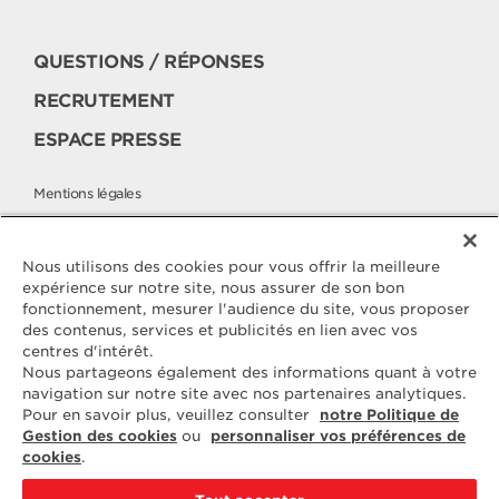
QUESTIONS / RÉPONSES
RECRUTEMENT
ESPACE PRESSE
Mentions légales
Politique cookies
Politique de protection des données
Nous utilisons des cookies pour vous offrir la meilleure
expérience sur notre site, nous assurer de son bon
fonctionnement, mesurer l'audience du site, vous proposer
des contenus, services et publicités en lien avec vos
Contactez
centres d'intérêt.
ELLE & VIRE
Nous partageons également des informations quant à votre
navigation sur notre site avec nos partenaires analytiques.
Pour toute question ou demande
Pour en savoir plus, veuillez consulter
notre Politique de
d'information complémentaire,
Gestion des cookies
ou
personnaliser vos préférences de
nous sommes à votre disposition
cookies
.
ELVIR
50890 CONDÉ-SUR-VIRE