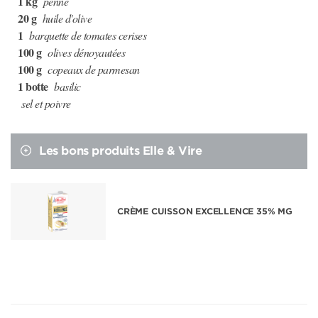
1 kg
penne
20 g
huile d'olive
1
barquette de tomates cerises
100 g
olives dénoyautées
100 g
copeaux de parmesan
1 botte
basilic
sel et poivre
Les bons produits Elle & Vire
CRÈME CUISSON EXCELLENCE 35% MG