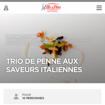
PAR SÉBASTIEN FARÉ
CHEF EXÉCUTIF CUISINIER À LA MAISON DE L’EXCELLENCE
SAVENCIA® ANCIEN CHEF ÉTOILÉ
RECETTE
TRIO DE PENNE AUX
SAVEURS ITALIENNES
POUR
10 PERSONNES