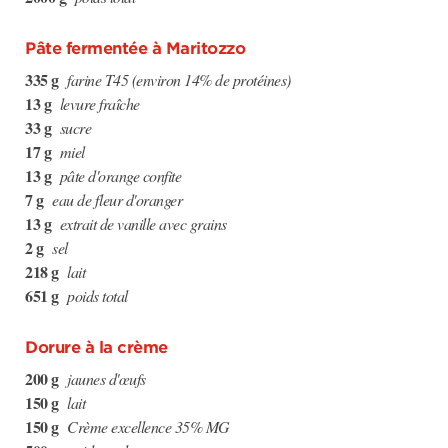
Pâte fermentée à Maritozzo
335 g
farine T45 (environ 14% de protéines)
13 g
levure fraîche
33 g
sucre
17 g
miel
13 g
pâte d'orange confite
7 g
eau de fleur d'oranger
13 g
extrait de vanille avec grains
2 g
sel
218 g
lait
651 g
poids total
Dorure à la crème
200 g
jaunes d'œufs
150 g
lait
150 g
Crème excellence 35% MG