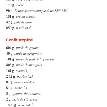
110 g
sucre
90 g
Beurre gastronomique doux 82% MG
151 g
cream cheese
42 g
pâte de miso
850 g
poids total
Confit tropical
604 g
purée de goyave
40 g
purée de gingembre
101 g
purée de fruit de la passion
403 g
purée de mangues
161 g
sucre (1)
24,2 g
pectine NH
81 g
masse gélatine
81 g
sucre (2)
3 g
gomme de xanthane
2 g
zeste de citron vert
1500 g
poids total