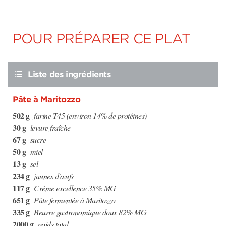
POUR PRÉPARER CE PLAT
Liste des ingrédients
Pâte à Maritozzo
502 g
farine T45 (environ 14% de protéines)
30 g
levure fraîche
67 g
sucre
50 g
miel
13 g
sel
234 g
jaunes d'œufs
117 g
Crème excellence 35% MG
651 g
Pâte fermentée à Maritozzo
335 g
Beurre gastronomique doux 82% MG
2000 g
poids total