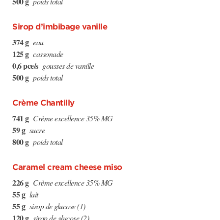
500 g
poids total
Sirop d’imbibage vanille
374 g
eau
125 g
cassonade
0,6 pce/s
gousses de vanille
500 g
poids total
Crème Chantilly
741 g
Crème excellence 35% MG
59 g
sucre
800 g
poids total
Caramel cream cheese miso
226 g
Crème excellence 35% MG
55 g
lait
55 g
sirop de glucose (1)
120 g
sirop de glucose (2)