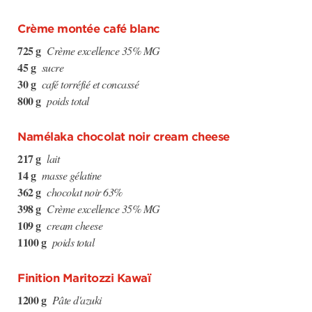
Crème montée café blanc
725 g
Crème excellence 35% MG
45 g
sucre
30 g
café torréfié et concassé
800 g
poids total
Namélaka chocolat noir cream cheese
217 g
lait
14 g
masse gélatine
362 g
chocolat noir 63%
398 g
Crème excellence 35% MG
109 g
cream cheese
1100 g
poids total
Finition Maritozzi Kawaï
1200 g
Pâte d'azuki