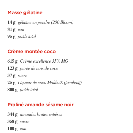
Masse gélatine
14 g
gélatine en poudre (200 Bloom)
81 g
eau
95 g
poids total
Crème montée coco
615 g
Crème excellence 35% MG
123 g
purée de noix de coco
37 g
sucre
25 g
Liqueur de coco Malibu® (facultatif)
800 g
poids total
Praliné amande sésame noir
344 g
amandes brutes entières
358 g
sucre
100 g
eau