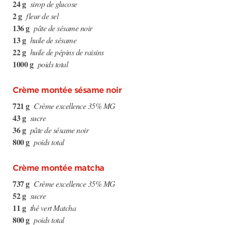
24 g
sirop de glucose
2 g
fleur de sel
136 g
pâte de sésame noir
13 g
huile de sésame
22 g
huile de pépins de raisins
1000 g
poids total
Crème montée sésame noir
721 g
Crème excellence 35% MG
43 g
sucre
36 g
pâte de sésame noir
800 g
poids total
Crème montée matcha
737 g
Crème excellence 35% MG
52 g
sucre
11 g
thé vert Matcha
800 g
poids total