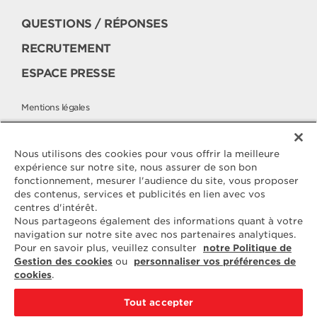
QUESTIONS / RÉPONSES
RECRUTEMENT
ESPACE PRESSE
Mentions légales
Politique cookies
Politique de protection des données
Nous utilisons des cookies pour vous offrir la meilleure
expérience sur notre site, nous assurer de son bon
fonctionnement, mesurer l'audience du site, vous proposer
des contenus, services et publicités en lien avec vos
Contactez
centres d'intérêt.
ELLE & VIRE
Nous partageons également des informations quant à votre
navigation sur notre site avec nos partenaires analytiques.
Pour toute question ou demande
Pour en savoir plus, veuillez consulter
notre Politique de
d'information complémentaire,
Gestion des cookies
ou
personnaliser vos préférences de
nous sommes à votre disposition
cookies
.
ELVIR
50890 CONDÉ-SUR-VIRE
Tout accepter