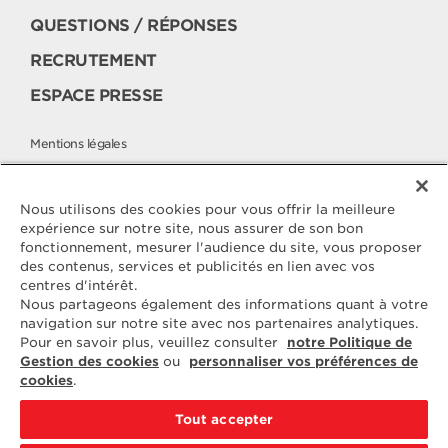
QUESTIONS / RÉPONSES
RECRUTEMENT
ESPACE PRESSE
Mentions légales
Politique cookies
Politique de protection des données
Nous utilisons des cookies pour vous offrir la meilleure
expérience sur notre site, nous assurer de son bon
fonctionnement, mesurer l'audience du site, vous proposer
des contenus, services et publicités en lien avec vos
Contactez
centres d'intérêt.
ELLE & VIRE
Nous partageons également des informations quant à votre
navigation sur notre site avec nos partenaires analytiques.
Pour toute question ou demande
Pour en savoir plus, veuillez consulter
notre Politique de
d'information complémentaire,
Gestion des cookies
ou
personnaliser vos préférences de
nous sommes à votre disposition
cookies
.
ELVIR
50890 CONDÉ-SUR-VIRE
Tout accepter