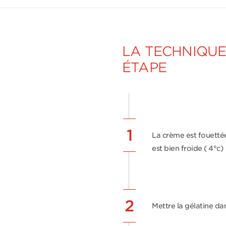
LA TECHNIQUE
ÉTAPE
1
La crème est fouettée
est bien froide ( 4°c)
2
Mettre la gélatine dan