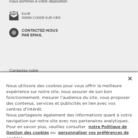
nous sommes à votre disposition
ELVIR
50890 CONDÉ-SUR-VIRE
CONTACTEZ-NOUS
PAR EMAIL
Contactez notre
SERVICE CONSOMMATEURS
Nous apportons une attention
Nous utilisons des cookies pour vous offrir la meilleure
toute particulière à la qualité de
expérience sur notre site, nous assurer de son bon
nos produits, malgré cela si vous
fonctionnement, mesurer l'audience du site, vous proposer
avez des questions ou une
des contenus, services et publicités en lien avec vos
réclamation à nous faire parvenir,
vous pouvez nous joindre sur
centres d'intérêt.
notre numéro cristal.
Nous partageons également des informations quant à votre
navigation sur notre site avec nos partenaires analytiques.
Pour en savoir plus, veuillez consulter
notre Politique de
N° CRISTAL
09 69 39 54 09
Gestion des cookies
ou
personnaliser vos préférences de