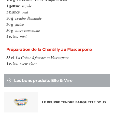
1 gousse
vanille
3 blancs
oeuf
50 g
poudre d'amande
30 g
farine
50 g
sucre cassonade
4 c. à s.
miel
Préparation de la Chantilly au Mascarpone
33 cl
La Crème à fouetter et Mascarpone
1 c. à s.
sucre glace
Les bons produits Elle & Vire
LE BEURRE TENDRE BARQUETTE DOUX