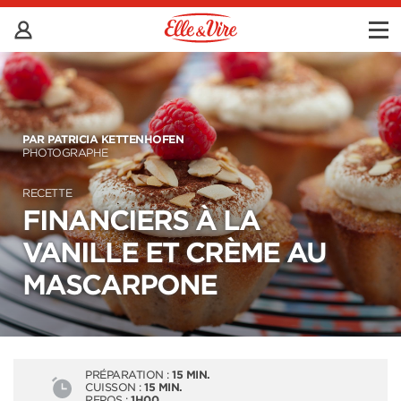
PAR PATRICIA KETTENHOFEN
PHOTOGRAPHE
RECETTE
FINANCIERS À LA
VANILLE ET CRÈME AU
MASCARPONE
PRÉPARATION :
15 MIN.
CUISSON :
15 MIN.
REPOS :
1H00