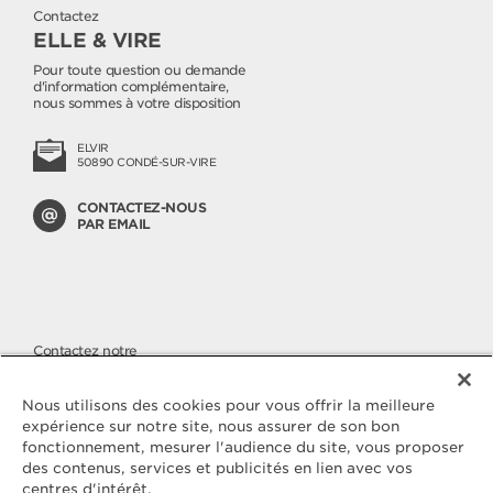
Contactez
ELLE & VIRE
Pour toute question ou demande
d'information complémentaire,
nous sommes à votre disposition
ELVIR
50890 CONDÉ-SUR-VIRE
CONTACTEZ-NOUS
PAR EMAIL
Contactez notre
SERVICE CONSOMMATEURS
Nous apportons une attention
Nous utilisons des cookies pour vous offrir la meilleure
toute particulière à la qualité de
expérience sur notre site, nous assurer de son bon
nos produits, malgré cela si vous
fonctionnement, mesurer l'audience du site, vous proposer
avez des questions ou une
des contenus, services et publicités en lien avec vos
réclamation à nous faire parvenir,
vous pouvez nous joindre sur
centres d'intérêt.