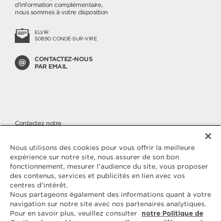
d'information complémentaire,
nous sommes à votre disposition
ELVIR
50890 CONDÉ-SUR-VIRE
CONTACTEZ-NOUS
PAR EMAIL
Contactez notre
SERVICE CONSOMMATEURS
Nous apportons une attention
Nous utilisons des cookies pour vous offrir la meilleure
toute particulière à la qualité de
expérience sur notre site, nous assurer de son bon
nos produits, malgré cela si vous
fonctionnement, mesurer l'audience du site, vous proposer
avez des questions ou une
des contenus, services et publicités en lien avec vos
réclamation à nous faire parvenir,
vous pouvez nous joindre sur
centres d'intérêt.
notre numéro cristal.
Nous partageons également des informations quant à votre
navigation sur notre site avec nos partenaires analytiques.
Pour en savoir plus, veuillez consulter
notre Politique de
N° CRISTAL
09 69 39 54 09