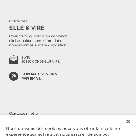
Contactez
ELLE & VIRE
Pour toute question ou demande
d'information complémentaire,
nous sommes à votre disposition
ELVIR
50890 CONDÉ-SUR-VIRE
CONTACTEZ-NOUS
PAR EMAIL
Contactez notre
SERVICE CONSOMMATEURS
Nous apportons une attention
Nous utilisons des cookies pour vous offrir la meilleure
toute particulière à la qualité de
expérience sur notre site, nous assurer de son bon