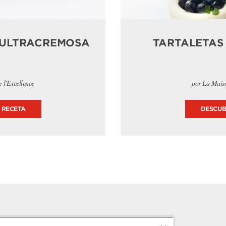
 ULTRACREMOSA
TARTALETAS
 l'Excellence
por La Maiso
 RECETA
DESCUB
Avisos legales