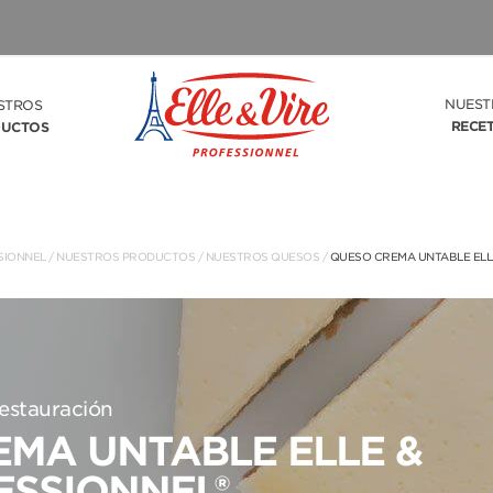
NUEST
STROS
RECE
UCTOS
SIONNEL
/
NUESTROS PRODUCTOS
/
NUESTROS QUESOS
/
QUESO CREMA UNTABLE ELLE
estauración
MA UNTABLE ELLE &
ESSIONNEL®