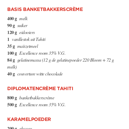
BASIS BANKETBAKKERSCRÈME
400 g
melk
90 g
suiker
120 g
eidooiers
1
vanillestok uit Tahiti
35 g
maïszetmeel
100 g
Excellence room 35% V.G.
84 g
gelatinemassa (12 g de gelatinepoeder 220 Bloom + 72 g
melk)
40 g
couverture witte chocolade
DIPLOMATENCRÈME TAHITI
800 g
banketbakkerscrème
500 g
Excellence room 35% V.G.
KARAMELPOEDER
200 g
glucose