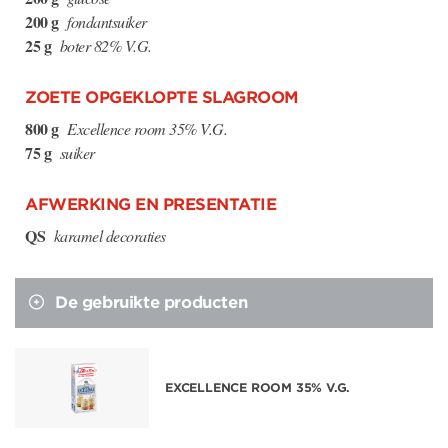
200 g
fondantsuiker
25 g
boter 82% V.G.
ZOETE OPGEKLOPTE SLAGROOM
800 g
Excellence room 35% V.G.
75 g
suiker
AFWERKING EN PRESENTATIE
QS
karamel decoraties
De gebruikte producten
EXCELLENCE ROOM 35% V.G.