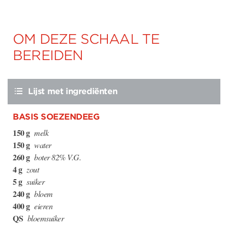
OM DEZE SCHAAL TE
BEREIDEN
Lijst met ingrediënten
BASIS SOEZENDEEG
150 g
melk
150 g
water
260 g
boter 82% V.G.
4 g
zout
5 g
suiker
240 g
bloem
400 g
eieren
QS
bloemsuiker