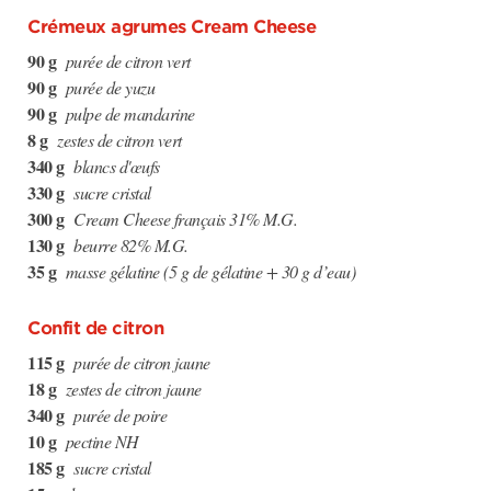
Crémeux agrumes Cream Cheese
90 g
purée de citron vert
90 g
purée de yuzu
90 g
pulpe de mandarine
8 g
zestes de citron vert
340 g
blancs d'œufs
330 g
sucre cristal
300 g
Cream Cheese français 31% M.G.
130 g
beurre 82% M.G.
35 g
masse gélatine (5 g de gélatine + 30 g d’eau)
Confit de citron
115 g
purée de citron jaune
18 g
zestes de citron jaune
340 g
purée de poire
10 g
pectine NH
185 g
sucre cristal