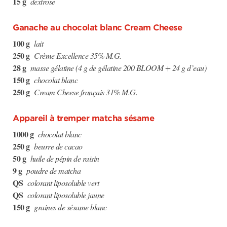
15 g
dextrose
Ganache au chocolat blanc Cream Cheese
100 g
lait
250 g
Crème Excellence 35% M.G.
28 g
masse gélatine (4 g de gélatine 200 BLOOM + 24 g d’eau)
150 g
chocolat blanc
250 g
Cream Cheese français 31% M.G.
Appareil à tremper matcha sésame
1000 g
chocolat blanc
250 g
beurre de cacao
50 g
huile de pépin de raisin
9 g
poudre de matcha
QS
colorant liposoluble vert
QS
colorant liposoluble jaune
150 g
graines de sésame blanc