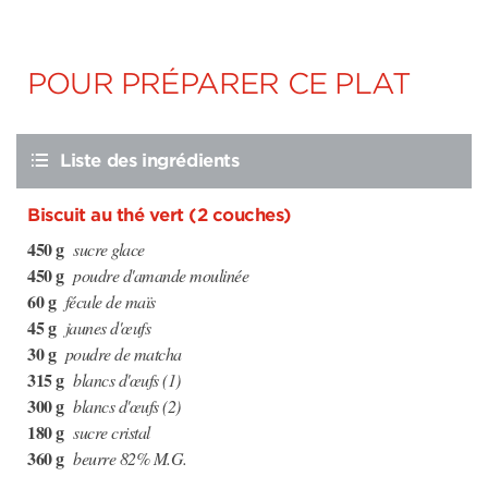
POUR PRÉPARER CE PLAT
Liste des ingrédients
Biscuit au thé vert (2 couches)
450 g
sucre glace
450 g
poudre d'amande moulinée
60 g
fécule de maïs
45 g
jaunes d'œufs
30 g
poudre de matcha
315 g
blancs d'œufs (1)
300 g
blancs d'œufs (2)
180 g
sucre cristal
360 g
beurre 82% M.G.