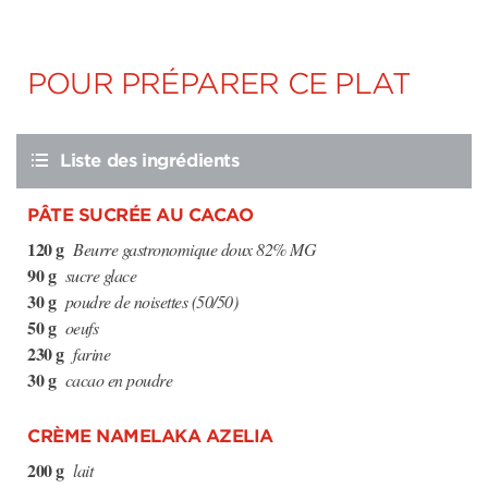
POUR PRÉPARER CE PLAT
Liste des ingrédients
PÂTE SUCRÉE AU CACAO
120 g
Beurre gastronomique doux 82% MG
90 g
sucre glace
30 g
poudre de noisettes (50/50)
50 g
oeufs
230 g
farine
30 g
cacao en poudre
CRÈME NAMELAKA AZELIA
200 g
lait