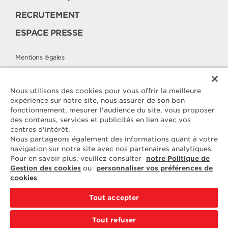
RECRUTEMENT
ESPACE PRESSE
Mentions légales
Politique cookies
Politique de protection des données
Nous utilisons des cookies pour vous offrir la meilleure
expérience sur notre site, nous assurer de son bon
fonctionnement, mesurer l'audience du site, vous proposer
des contenus, services et publicités en lien avec vos
Contactez
centres d'intérêt.
ELLE & VIRE
Nous partageons également des informations quant à votre
navigation sur notre site avec nos partenaires analytiques.
Pour toute question ou demande
Pour en savoir plus, veuillez consulter
notre Politique de
d'information complémentaire,
Gestion des cookies
ou
personnaliser vos préférences de
nous sommes à votre disposition
cookies
.
ELVIR
50890 CONDÉ-SUR-VIRE
Tout accepter
CONTACTEZ-NOUS
Tout refuser
PAR EMAIL