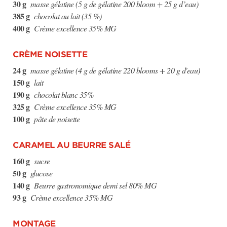
30 g
masse gélatine (5 g de gélatine 200 bloom + 25 g d’eau)
385 g
chocolat au lait (35 %)
400 g
Crème excellence 35% MG
CRÈME NOISETTE
24 g
masse gélatine (4 g de gélatine 220 blooms + 20 g d'eau)
150 g
lait
190 g
chocolat blanc 35%
325 g
Crème excellence 35% MG
100 g
pâte de noisette
CARAMEL AU BEURRE SALÉ
160 g
sucre
50 g
glucose
140 g
Beurre gastronomique demi sel 80% MG
93 g
Crème excellence 35% MG
MONTAGE