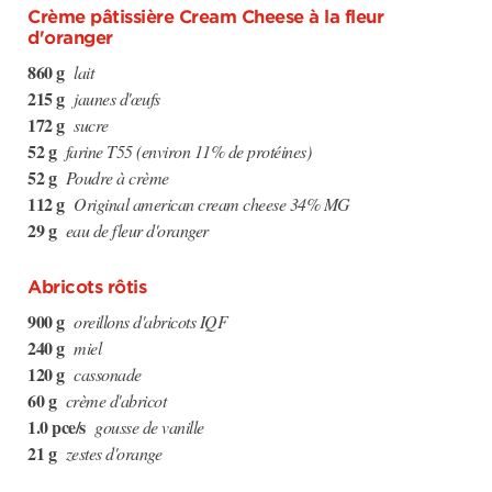
Crème pâtissière Cream Cheese à la fleur
d'oranger
860 g
lait
215 g
jaunes d'œufs
172 g
sucre
52 g
farine T55 (environ 11% de protéines)
52 g
Poudre à crème
112 g
Original american cream cheese 34% MG
29 g
eau de fleur d'oranger
Abricots rôtis
900 g
oreillons d'abricots IQF
240 g
miel
120 g
cassonade
60 g
crème d'abricot
1.0 pce/s
gousse de vanille
21 g
zestes d'orange