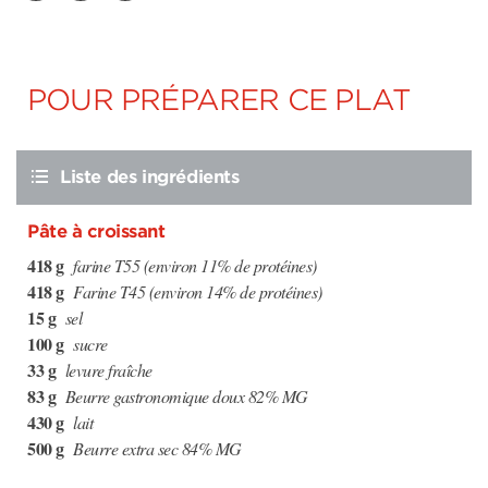
POUR PRÉPARER CE PLAT
Liste des ingrédients
Pâte à croissant
418 g
farine T55 (environ 11% de protéines)
418 g
Farine T45 (environ 14% de protéines)
15 g
sel
100 g
sucre
33 g
levure fraîche
83 g
Beurre gastronomique doux 82% MG
430 g
lait
500 g
Beurre extra sec 84% MG