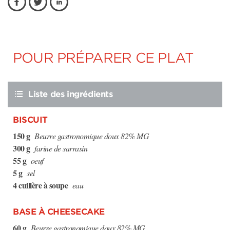
POUR PRÉPARER CE PLAT
Liste des ingrédients
BISCUIT
150 g
Beurre gastronomique doux 82% MG
300 g
farine de sarrasin
55 g
oeuf
5 g
sel
4 cuillère à soupe
eau
BASE À CHEESECAKE
60 g
Beurre gastronomique doux 82% MG