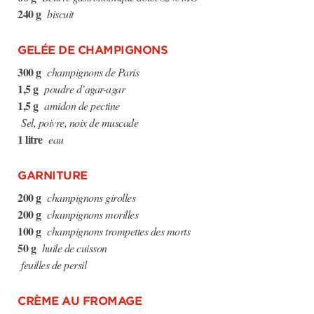
240 g
biscuit
GELÉE DE CHAMPIGNONS
300 g
champignons de Paris
1,5 g
poudre d’agar-agar
1,5 g
amidon de pectine
Sel, poivre, noix de muscade
1 litre
eau
GARNITURE
200 g
champignons girolles
200 g
champignons morilles
100 g
champignons trompettes des morts
50 g
huile de cuisson
feuilles de persil
CRÈME AU FROMAGE