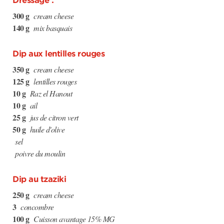
Dressage :
300 g
cream cheese
140 g
mix basquais
Dip aux lentilles rouges
350 g
cream cheese
125 g
lentilles rouges
10 g
Raz el Hanout
10 g
ail
25 g
jus de citron vert
50 g
huile d'olive
sel
poivre du moulin
Dip au tzaziki
250 g
cream cheese
3
concombre
100 g
Cuisson avantage 15% MG