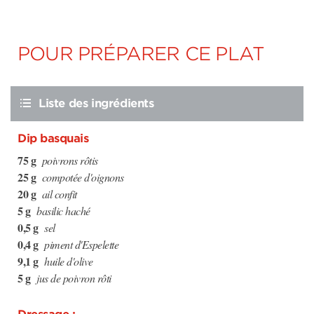
POUR PRÉPARER CE PLAT
Liste des ingrédients
Dip basquais
75 g
poivrons rôtis
25 g
compotée d'oignons
20 g
ail confit
5 g
basilic haché
0,5 g
sel
0,4 g
piment d'Espelette
9,1 g
huile d'olive
5 g
jus de poivron rôti