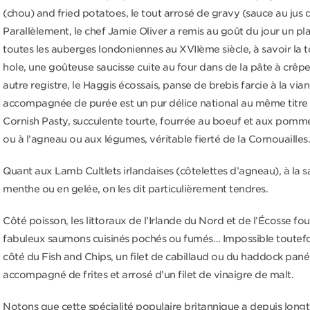
(chou) and fried potatoes, le tout arrosé de gravy (sauce au jus 
Parallèlement, le chef Jamie Oliver a remis au goût du jour un pla
toutes les auberges londoniennes au XVIIème siècle, à savoir la t
hole, une goûteuse saucisse cuite au four dans de la pâte à crêp
autre registre, le Haggis écossais, panse de brebis farcie à la via
accompagnée de purée est un pur délice national au même titre 
Cornish Pasty, succulente tourte, fourrée au boeuf et aux pomme
ou à l’agneau ou aux légumes, véritable fierté de la Cornouailles.
Quant aux Lamb Cultlets irlandaises (côtelettes d’agneau), à la s
menthe ou en gelée, on les dit particulièrement tendres.
Côté poisson, les littoraux de l’Irlande du Nord et de l’Écosse fo
fabuleux saumons cuisinés pochés ou fumés… Impossible toutefo
côté du Fish and Chips, un filet de cabillaud ou du haddock pané
accompagné de frites et arrosé d’un filet de vinaigre de malt.
Notons que cette spécialité populaire britannique a depuis long