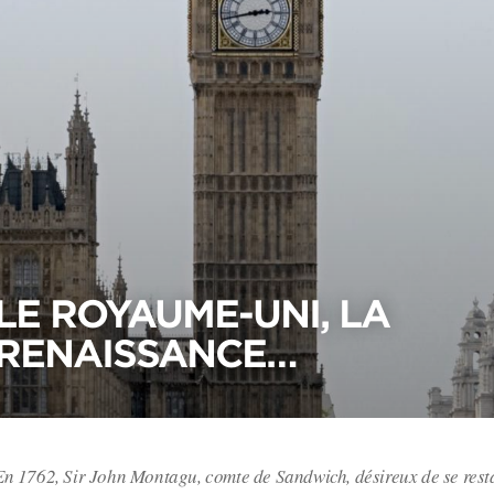
LE ROYAUME-UNI, LA
RENAISSANCE…
En 1762, Sir John Montagu, comte de Sandwich, désireux de se rest