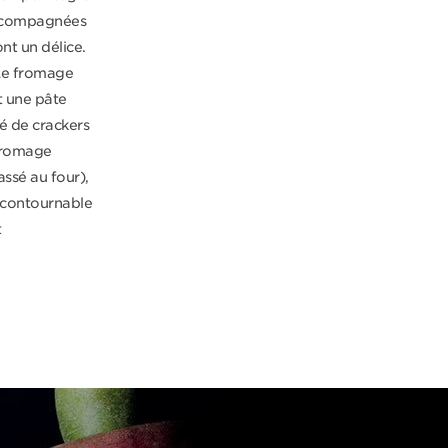
 accompagnées
nt un délice.
. Le fromage
t une pâte
né de crackers
(fromage
ssé au four),
incontournable
t