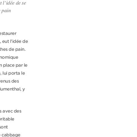
 l’idée de se
e pain
estaurer
 eut l’idée de
ches de pain.
ronomique
n place par le
lui porta le
venus des
lumenthal, y
és avec des
ritable
sont
e cabbage