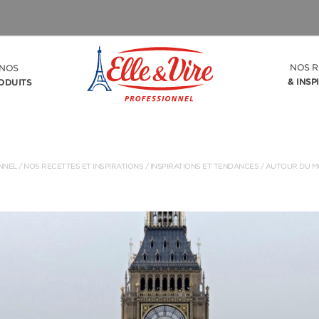
NOS R
NOS
& INSP
ODUITS
NNEL
/
NOS RECETTES ET INSPIRATIONS
/ INSPIRATIONS ET TENDANCES /
AUTOUR DU 