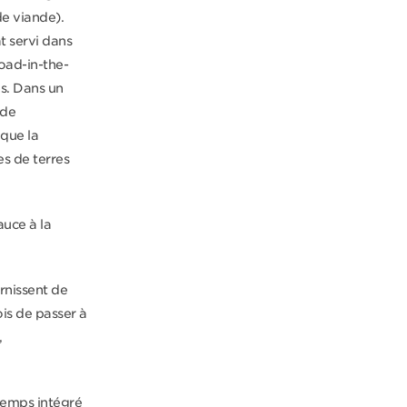
de viande).
t servi dans
oad-in-the-
es. Dans un
nde
que la
s de terres
auce à la
urnissent de
is de passer à
,
temps intégré