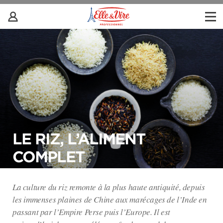
LE RIZ, L’ALIMENT
COMPLET
La culture du riz remonte à la plus haute antiquité, depuis
les immenses plaines de Chine aux marécages de l’Inde en
passant par l’Empire Perse puis l’Europe. Il est