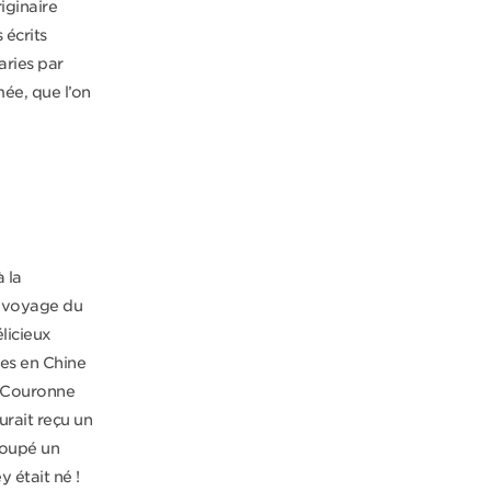
iginaire
 écrits
aries par
mée, que l’on
 la
n voyage du
licieux
es en Chine
la Couronne
rait reçu un
coupé un
y était né !