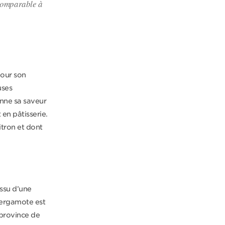
ncomparable à
pour son
uses
onne sa saveur
 en pâtisserie.
tron et dont
issu d’une
 bergamote est
 province de