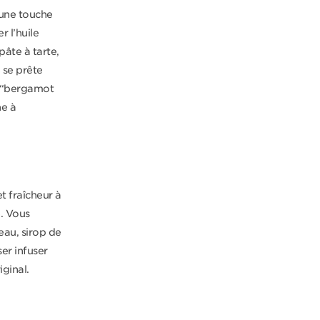
 une touche
 l’huile
âte à tarte,
 se prête
e “bergamot
he à
t fraîcheur à
e. Vous
eau, sirop de
ser infuser
ginal.