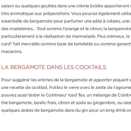
saison ou quelques gouttes dans une crème brûlée apporteront
très aromatique aux préparations. Vous pouvez également utiliser
essentielle de bergamote pour parfumer une pâte à crêpes, une p
des madeleines… Tout comme l’orange et le citron, la bergamote
particulièrement à la réalisation de marmelade. Plus crémeux, l
curd” fait merveille comme base de tartelette ou comme ganac
macarons.
LA BERGAMOTE DANS LES COCKTAILS
Pour suggérer les arômes de la bergamote et apporter piquant e
une recette de cocktail, frottez le verre avec le zeste de l’agrum
pouvez aussi tester le Cointreau® Iced Tea, un mélange de Cointr
thé bergamote, basilic frais, citron et soda au gingembre, ou lais
quelques zestes de bergamote dans du gin pour un long drink ori