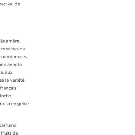
vert ou de
très amère,
tes salées ou
de nombreuses
ien avec la
na, aux
se la variété
français
uincho
rmosa en gelée
e parfume
fruits de