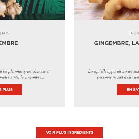
IENTS
INGR
GEMBRE
GINGEMBRE, LA
ns les pharmacopées chinoise et
Lorsqu’elle apparaît sur les ét
riétés santé, le gingembre...
personne ne sait d’où vien
R PLUS
EN SA
VOIR PLUS INGREDIENTS