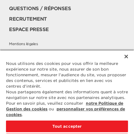
QUESTIONS / RÉPONSES
RECRUTEMENT
ESPACE PRESSE
Mentions légales
Politique cookies
Politique de protection des données
Nous utilisons des cookies pour vous offrir la meilleure
expérience sur notre site, nous assurer de son bon
fonctionnement, mesurer l'audience du site, vous proposer
des contenus, services et publicités en lien avec vos
Contactez
centres d'intérêt.
ELLE & VIRE
Nous partageons également des informations quant à votre
navigation sur notre site avec nos partenaires analytiques.
Pour toute question ou demande
Pour en savoir plus, veuillez consulter
notre Politique de
d'information complémentaire,
Gestion des cookies
ou
personnaliser vos préférences de
nous sommes à votre disposition
cookies
.
ELVIR
50890 CONDÉ-SUR-VIRE
Tout accepter