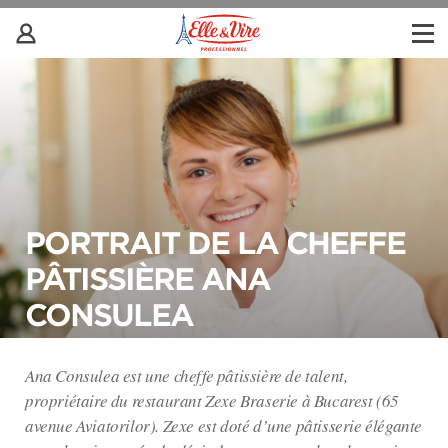
PORTRAIT DE LA CHEFFE
PÂTISSIÈRE ANA
CONSULEA
Ana Consulea est une cheffe pâtissière de talent,
propriétaire du restaurant Zexe Braserie à Bucarest (65
avenue Aviatorilor). Zexe est doté d’une pâtisserie élégante