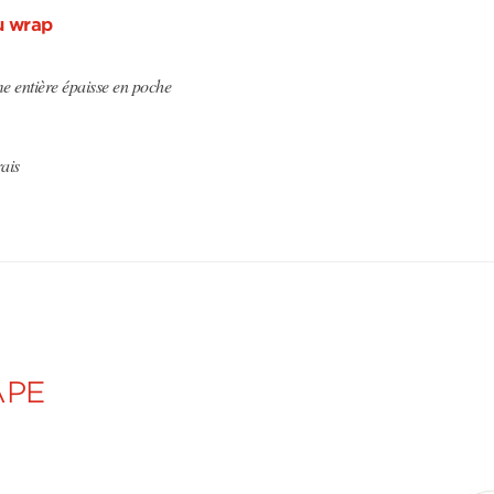
u wrap
 entière épaisse en poche
ais
APE