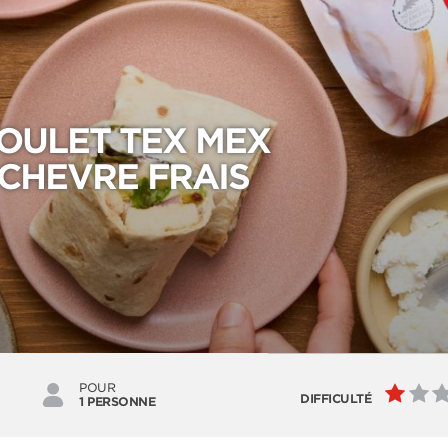
OULET TEX MEX
 CHEVRE FRAIS
POUR
DIFFICULTÉ
1 PERSONNE