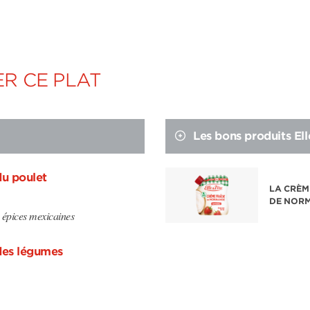
R CE PLAT
Les bons produits Ell
du poulet
LA CRÈM
DE NOR
épices mexicaines
des légumes