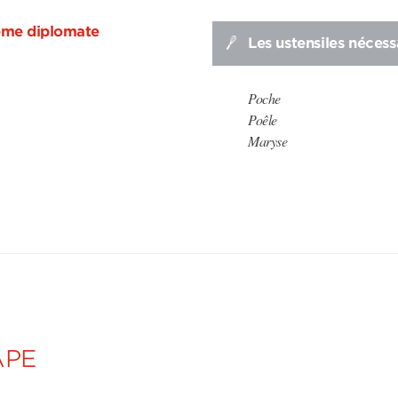
rème diplomate
Les ustensiles nécess
Poche
Poêle
Maryse
APE