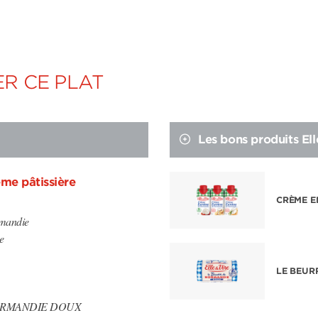
R CE PLAT
Les bons produits Ell
ème pâtissière
CRÈME E
mandie
e
LE BEUR
ORMANDIE DOUX