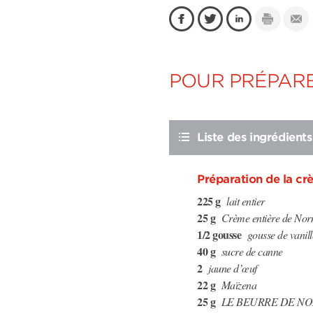
POUR PRÉPARE
Liste des ingrédients
Préparation de la cr
225 g
lait entier
25 g
Crème entière de Nor
1/2 gousse
gousse de vanill
40 g
sucre de canne
2
jaune d’œuf
22 g
Maïzena
25 g
LE BEURRE DE N