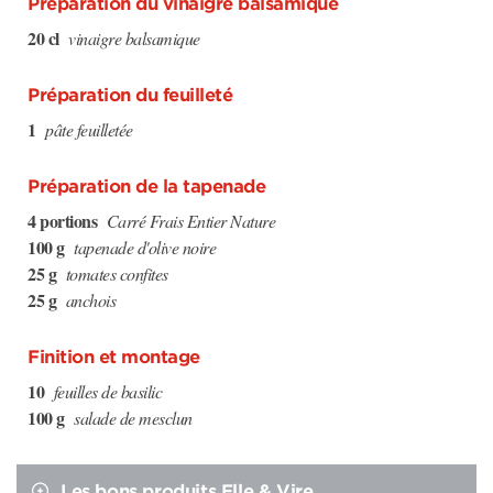
Préparation du vinaigre balsamique
20 cl
vinaigre balsamique
Préparation du feuilleté
1
pâte feuilletée
Préparation de la tapenade
4 portions
Carré Frais Entier Nature
100 g
tapenade d'olive noire
25 g
tomates confites
25 g
anchois
Finition et montage
10
feuilles de basilic
100 g
salade de mesclun
Les bons produits Elle & Vire