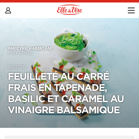
PAR CYRIL HABERLAND
CHEF ÉTOILÉ
RECETTE
FEUILLETÉ AU CARRÉ
FRAIS EN TAPENADE,
BASILIC ET CARAMEL AU
VINAIGRE BALSAMIQUE