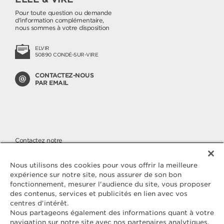
Pour toute question ou demande
d'information complémentaire,
nous sommes à votre disposition
ELVIR
50890 CONDÉ-SUR-VIRE
CONTACTEZ-NOUS
PAR EMAIL
Contactez notre
SERVICE CONSOMMATEURS
Nous apportons une attention
Nous utilisons des cookies pour vous offrir la meilleure
toute particulière à la qualité de
expérience sur notre site, nous assurer de son bon
nos produits, malgré cela si vous
fonctionnement, mesurer l'audience du site, vous proposer
avez des questions ou une
des contenus, services et publicités en lien avec vos
réclamation à nous faire parvenir,
vous pouvez nous joindre sur
centres d'intérêt.
notre numéro cristal.
Nous partageons également des informations quant à votre
navigation sur notre site avec nos partenaires analytiques.