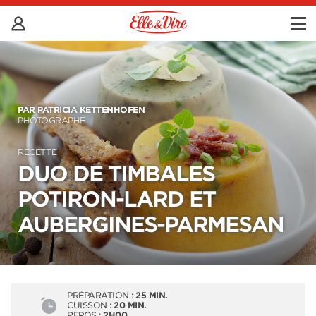
PAR PATRICIA KETTENHOFEN
PHOTOGRAPHE
RECETTE
DUO DE TIMBALES
POTIRON-LARD ET
AUBERGINES-PARMESAN
PRÉPARATION :
25 MIN.
CUISSON :
20 MIN.
REPOS :
2H00