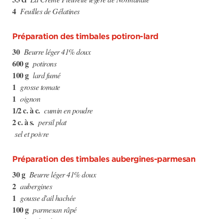
4
Feuilles de Gélatines
Préparation des timbales potiron-lard
30
Beurre léger 41% doux
600 g
potirons
100 g
lard fumé
1
grosse tomate
1
oignon
1/2 c. à c.
cumin en poudre
2 c. à s.
persil plat
sel et poivre
Préparation des timbales aubergines-parmesan
30 g
Beurre léger 41% doux
2
aubergines
1
gousse d'ail hachée
100 g
parmesan râpé