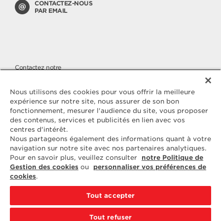
CONTACTEZ-NOUS
PAR EMAIL
Contactez notre
SERVICE CONSOMMATEURS
Nous apportons une attention
Nous utilisons des cookies pour vous offrir la meilleure
toute particulière à la qualité de
expérience sur notre site, nous assurer de son bon
nos produits, malgré cela si vous
fonctionnement, mesurer l'audience du site, vous proposer
avez des questions ou une
des contenus, services et publicités en lien avec vos
réclamation à nous faire parvenir,
vous pouvez nous joindre sur
centres d'intérêt.
notre numéro cristal.
Nous partageons également des informations quant à votre
navigation sur notre site avec nos partenaires analytiques.
Pour en savoir plus, veuillez consulter
notre Politique de
N° CRISTAL
09 69 39 54 09
Gestion des cookies
ou
personnaliser vos préférences de
cookies
.
du lundi au vendredi de 09H à 12H et de 14H à 18H
communication non surtaxée (prix d'un appel local)
Tout accepter
Pour toute autre demande,
Tout refuser