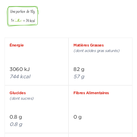
Énergie
Matières Grasses
(dont acides gras saturés)
3060 kJ
82 g
744 kcal
57 g
Glucides
Fibres Alimentaires
(dont sucres)
0.8 g
0 g
0.8 g