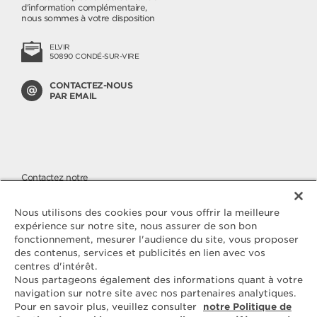
d'information complémentaire,
nous sommes à votre disposition
ELVIR
50890 CONDÉ-SUR-VIRE
CONTACTEZ-NOUS
PAR EMAIL
Contactez notre
SERVICE CONSOMMATEURS
Nous apportons une attention
Nous utilisons des cookies pour vous offrir la meilleure
toute particulière à la qualité de
expérience sur notre site, nous assurer de son bon
nos produits, malgré cela si vous
fonctionnement, mesurer l'audience du site, vous proposer
avez des questions ou une
des contenus, services et publicités en lien avec vos
réclamation à nous faire parvenir,
vous pouvez nous joindre sur
centres d'intérêt.
notre numéro cristal.
Nous partageons également des informations quant à votre
navigation sur notre site avec nos partenaires analytiques.
Pour en savoir plus, veuillez consulter
notre Politique de
N° CRISTAL
09 69 39 54 09